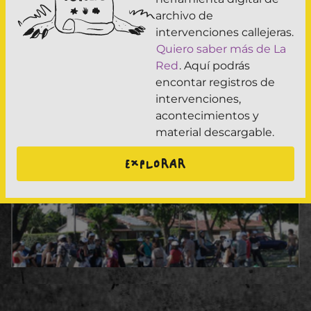
archivo de
Escrache en respuesta a violencia sexual
intervenciones callejeras.
Quiero saber más de La
Publicación: 05/04/25
Red
. Aquí podrás
encontar registros de
#BastaDeViolencia
intervenciones,
acontecimientos y
Escrache en domicilio por abuso sexual infantil 2011
material descargable.
EXPLORAR