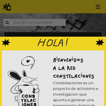
Saltar al contenido
Escrache en respuesta a violencia sexual
BIENVENIDXS
A LA RED
CONSTELACIONES
Constelaciones es un
proyecto de activismo e
investigacion que
apunta a generar una
herramienta digital de