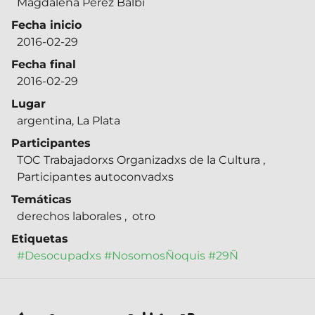
Magdalena Pérez Balbi
Fecha inicio
2016-02-29
Fecha final
2016-02-29
Lugar
argentina, La Plata
Participantes
TOC Trabajadorxs Organizadxs de la Cultura
,
Participantes autoconvadxs
Temáticas
derechos laborales
,
otro
Etiquetas
#Desocupadxs
#NosomosÑoquis
#29Ñ