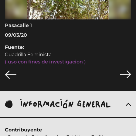
Pasacalle 1
P
09/03/20
0
Fuente:
F
Cuadrilla Feminista
C
( uso con fines de investigacion )
( 
INFORMACIÓN GENERAL
Contribuyente