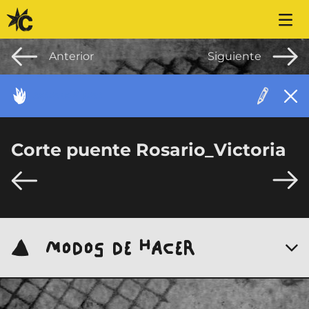
Saltar al contenido
Anterior
Siguiente
ACONTECIMIENTO
Corte puente Rosario_Victoria
MODOS DE HACER