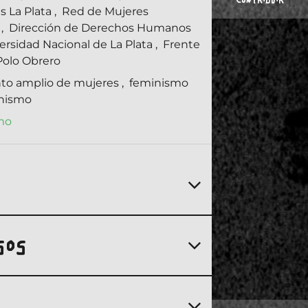
CONTRIBUIR
s La Plata
,
Red de Mujeres
s
,
Dirección de Derechos Humanos
versidad Nacional de La Plata
,
Frente
olo Obrero
to amplio de mujeres
,
feminismo
inismo
mo
SOS