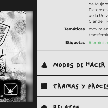
de Mujere
Platense
de la Uni
Grande
,
P
Temáticas
movimien
transfem
Etiquetas
#feminis
MODOS DE HACER
TRAMAS Y PROCE
RELATOS