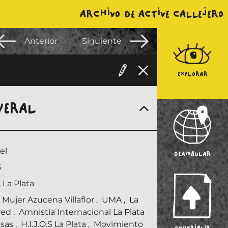
ARCHIVO DE ACTIVE CALLEJERO
Anterior
Siguiente
EXPLORAR
NERAL
el
DEAMBULAR
5
 La Plata
 Mujer Azucena Villaflor
,
UMA
,
La
red
,
Amnistía Internacional La Plata
osas
,
H.I.J.O.S La Plata
,
Movimiento