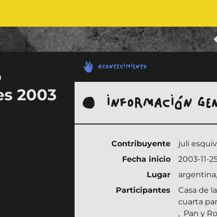
ACONTECIMIENTO
o
es 2003
INFORMACIÓN GE
Contribuyente
juli esquiv
Fecha inicio
2003-11-2
Lugar
argentina,
Participantes
Casa de la
cuarta pa
,
Pan y R