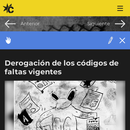
Saltar al contenido
Anterior
Siguiente
ACONTECIMIENTO
Derogación de los códigos de
faltas vigentes