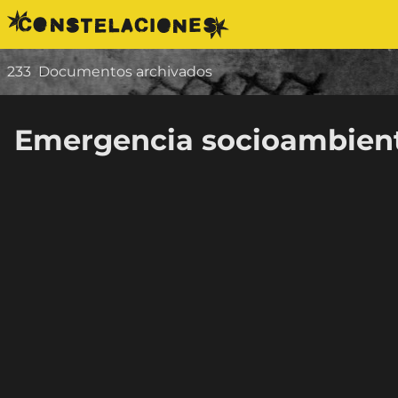
Saltar al contenido
233
Documentos archivados
Emergencia socioambien