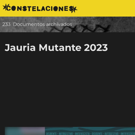
Saltar al contenido
233
Documentos archivados
Jauria Mutante 2023