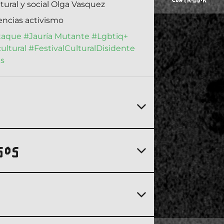
CONTRIBUIR
tural y social Olga Vasquez
encias activismo
ataque
#Jauría Mutante
#Lgbtiq+
ultural
#FestivalCulturalDisidente
s
SOS
Dj rumanians
Fuente: