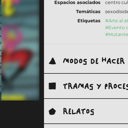
Espacios asociados
centro cul
Temáticas
sexodisid
Etiquetas
#Arte al 
#Evento c
#Mutante
MODOS DE HACER
TRAMAS Y PROCE
Las chicas prohibidas y el bloco
RELATOS
Fuente: