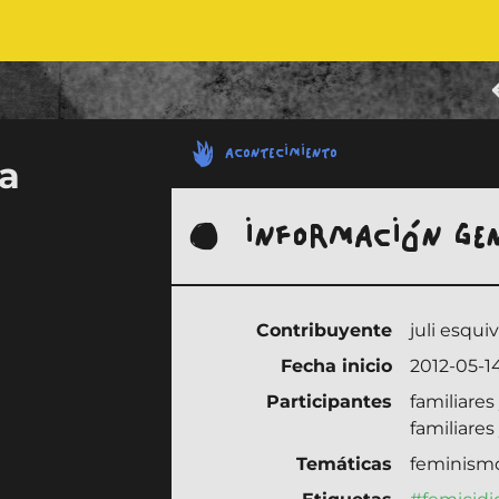
ACONTECIMIENTO
a
a
INFORMACIÓN GE
Contribuyente
juli esquiv
Fecha inicio
2012-05-1
Participantes
familiare
familiares
Temáticas
feminism