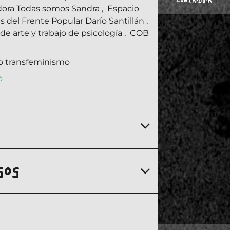
CONTRIBUIR
dora Todas somos Sandra
,
Espacio
s del Frente Popular Darío Santillán
,
de arte y trabajo de psicología
,
COB
o transfeminismo
o
SOS