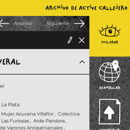
ARCHIVO DE ACTIVE CALLEJERO
Anterior
Siguiente
EXPLORAR
NERAL
el
DEAMBULAR
 La Plata
 Mujer Azucena Villaflor
,
Colectiva
 Las Furiosas
,
Arde Pandora
,
 de Varones Antipatriarcales
,