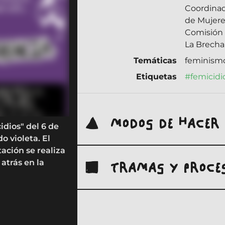
Coordina
de Mujere
Comisión 
La Brecha
Temáticas
feminism
Etiquetas
#femicidi
MODOS DE HACER
dios" del 6 de
o violeta. El
ación se realiza
TRAMAS Y PROCE
atrás en la
1