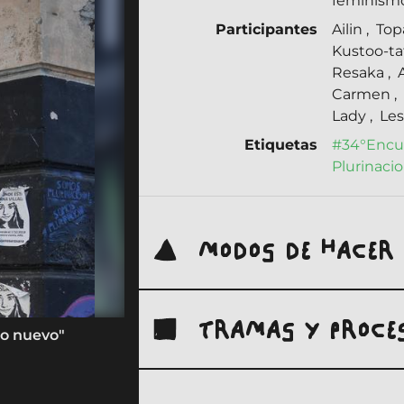
feminism
Participantes
Ailin
,
Top
Kustoo-t
Resaka
,
Carmen
,
Lady
,
Le
Etiquetas
#34°Encu
Plurinaci
MODOS DE HACER
TRAMAS Y PROCE
do nuevo"
Parte del mural, ochava, "Somos plur
Fuente:
archivo personal Marjolaine David-Bria