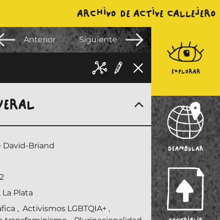
ARCHIVO DE ACTIVE CALLEJERO
Anterior
Siguiente
EXPLORAR
NERAL
e David-Briand
DEAMBULAR
1
2
 La Plata
áfica
,
Activismos LGBTQIA+
,