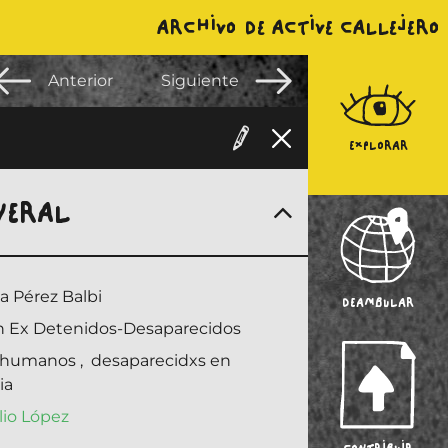
ARCHIVO DE ACTIVE CALLEJERO
Anterior
Siguiente
EXPLORAR
NERAL
 Pérez Balbi
DEAMBULAR
n Ex Detenidos-Desaparecidos
 humanos
,
desaparecidxs en
ia
lio López