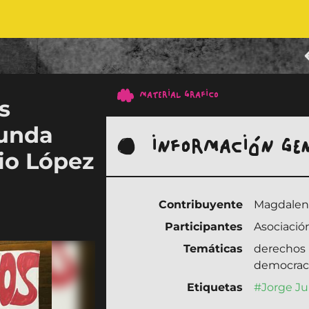
MATERIAL GRAFICO
s
gunda
INFORMACIÓN GE
io López
Contribuyente
Magdalena
Participantes
Asociació
Temáticas
derechos
democrac
Etiquetas
#Jorge Ju