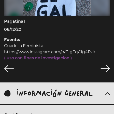
Pagatina1
P
06/12/20
0
Fuente:
F
Cuadrilla Feminista
C
https://www.instagram.com/p/CIgFqCfg4PU/
h
( uso con fines de investigacion )
( 
INFORMACIÓN GENERAL