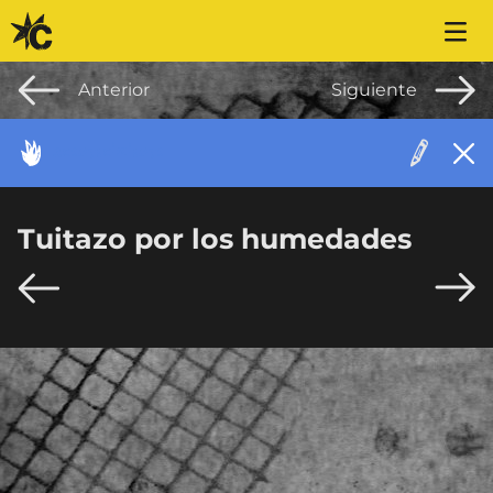
Saltar al contenido
Anterior
Siguiente
ACONTECIMIENTO
Tuitazo por los humedades