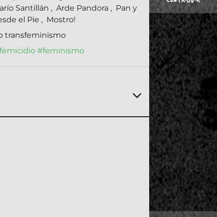
CONTRIBUIR
arío Santillán
,
Arde Pandora
,
Pan y
sde el Pie
,
Mostro!
o transfeminismo
femicidio
#feminismo