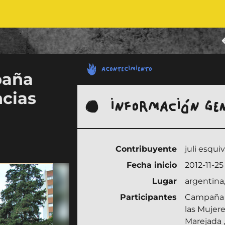
ACONTECIMIENTO
paña
ncias
INFORMACIÓN GE
Contribuyente
juli esquiv
Fecha inicio
2012-11-25
Lugar
argentina,
Participantes
Campaña N
las Mujere
Marejada
,