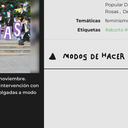
Popular D
Rosas
,
De
Temáticas
feminism
Etiquetas
#aborto
#
MODOS DE HACER
 noviembre.
 intervención con
colgadas a modo