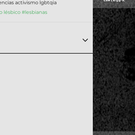
CONTRIBUIR
encias activismo lgbtqia
o lésbico
#lesbianas