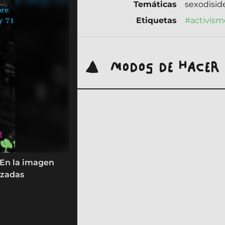
Temáticas
sexodisid
Etiquetas
#activism
MODOS DE HACER
. En la imagen
azadas