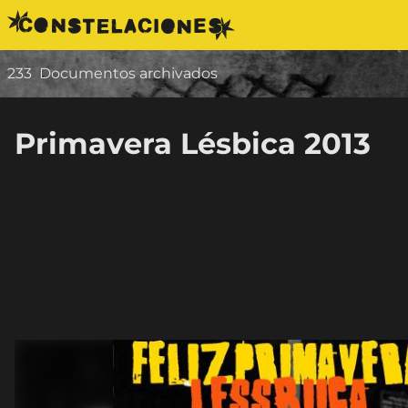
Saltar al contenido
233
Documentos archivados
Primavera Lésbica 2013