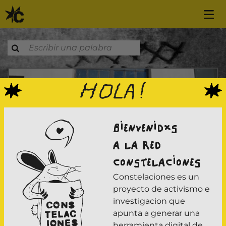
Saltar al contenido
Mural Casa Nuestros Hijos la Vida y la Esperanza
BIENVENIDXS
A LA RED
CONSTELACIONES
Constelaciones es un
proyecto de activismo e
investigacion que
apunta a generar una
herramienta digital de